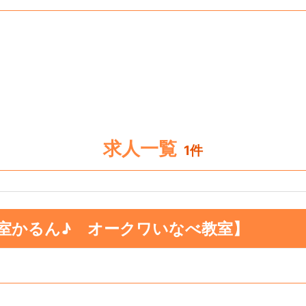
求人一覧
1件
室かるん♪ オークワいなべ教室】